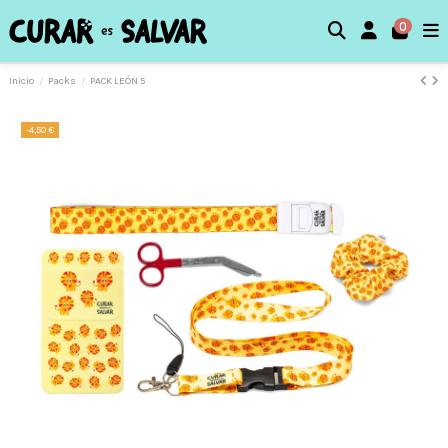
0
Inicio
Packs
PACK LEÓN 5
-4,50 €