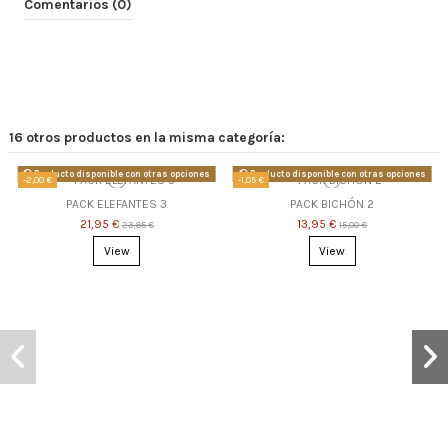
Comentarios (0)
16 otros productos en la misma categoría:
Producto disponible con otras opciones
Producto disponible con otras opciones
-2,00 €
-1,05 €
PACK ELEFANTES 3
PACK BICHÓN 2
21,95 €
13,95 €
23,95 €
15,00 €
View
View