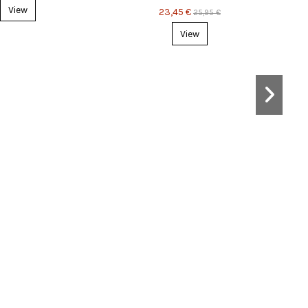
View
23,45 €
25,95 €
View