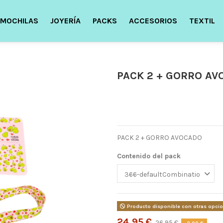
MOCHILAS
JOYERÍA
PACKS
ACCESORIOS
TEXTIL
PACK 2 + GORRO AV
PACK 2 + GORRO AVOCADO
Contenido del pack
Producto disponible con otras opci
24,95 €
26,95 €