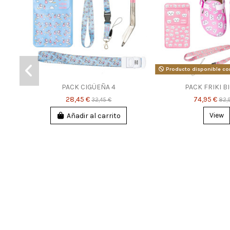
Producto disponible co
PACK CIGÜEÑA 4
PACK FRIKI B
28,45 €
74,95 €
32,45 €
82,
Añadir al carrito
View