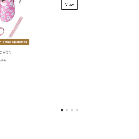
View
n otras opciones
ICHÓN
90 €