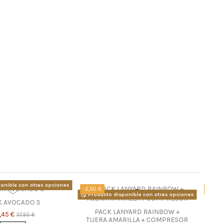
onible con otras opciones
-2,50 €
-2,50
Producto disponible con otras opciones
K AVOCADO 5
PACK LANYARD RAINBOW +
,45 €
37,95 €
TIJERA AMARILLA + COMPRESOR