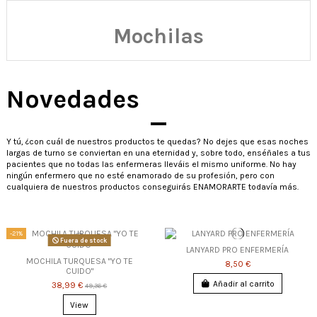
Mochilas
Novedades
Y tú, ¿con cuál de nuestros productos te quedas? No dejes que esas noches
largas de turno se conviertan en una eternidad y, sobre todo, enséñales a tus
pacientes que no todas las enfermeras lleváis el mismo uniforme. No hay
ningún enfermero que no esté enamorado de su profesión, pero con
cualquiera de nuestros productos conseguirás ENAMORARTE todavía más.
-21%
Fuera de stock
LANYARD PRO ENFERMERÍA
MOCHILA TURQUESA "YO TE
8,50 €
CUIDO"
Añadir al carrito
38,99 €
49,36 €
View