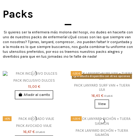
Packs
Si quieres ser la enfermera más molona del hospi, ¡no dudes en hacerte con
uno de nuestros packs de enfermería! ¿Qué cosas son las que siempre van
con nosotras? Tijeras, lanyard, compresor… ¡no pueden faltar! Ir conjuntada y
a la moda es lo que siempre buscamos, nos gusta combinar tu uniforme con
tus utensilios preferidos, por eso os traemos nuestros packs alegres y
divertidos para que en tus jornadas ¡no te falte de nada!
-1,00 €
Producto disponible con otras opciones
PACK INCLUSIVO DULCES
PACK LANYARD SURF VAN + TIJERA
15,00 €
LILA
Añadir al carrito
16,45 €
17,45 €
View
-40%
-1,00 €
PACK AVOCADO VIAJE
PACK LANYARD BICHÓN + TIJERA
16,47 €
27,45 €
SALMÓN