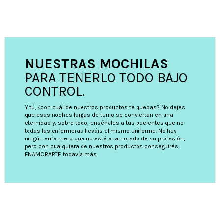
NUESTRAS MOCHILAS
PARA TENERLO TODO BAJO
CONTROL.
Y tú, ¿con cuál de nuestros productos te quedas? No dejes
que esas noches largas de turno se conviertan en una
eternidad y, sobre todo, enséñales a tus pacientes que no
todas las enfermeras lleváis el mismo uniforme. No hay
ningún enfermero que no esté enamorado de su profesión,
pero con cualquiera de nuestros productos conseguirás
ENAMORARTE todavía más.