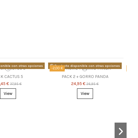
onible con otras opciones
Producto disponible con otras opciones
-2,00 €
-4,00 
K CACTUS 5
PACK 2 + GORRO PANDA
,45 €
24,95 €
37,95 €
26,95 €
View
View