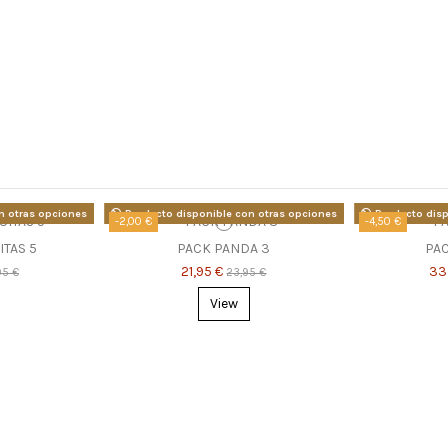
n otras opciones
Producto disponible con otras opciones
Producto disp
-2,00 €
-4,50 €
ITAS 5
PACK PANDA 3
PAC
21,95 €
33
95 €
23,95 €
View