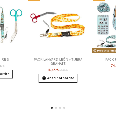
Producto disp
IRE 3
PACK LANYARD LEÓN + TIJERA
PACK 
GRANATE
74
5 €
16,45 €
17,45 €
arrito
Añadir al carrito