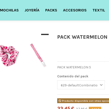
MOCHILAS
JOYERÍA
PACKS
ACCESORIOS
TEXTIL
PACK WATERMELON 
PACK WATERMELON 5
Contenido del pack
Producto disponible con otras opci
33,45 €
37,95 €