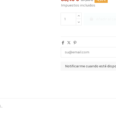
-4,50 €
Impuestos incluidos
Añadir al ca
l…