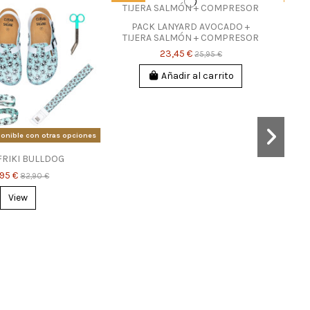
PACK LANYARD AVOCADO +
TIJERA SALMÓN + COMPRESOR
23,45 €
25,95 €
Añadir al carrito
onible con otras opciones
FRIKI BULLDOG
,95 €
82,90 €
View