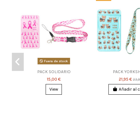
Fuera de stock
PACK SOLIDARIO
PACK YORKSH
15,00 €
21,95 €
23,9
View
Añadir al c