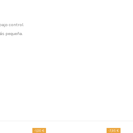
bajo control.
ás pequeña.
-1,00 €
-7,95 €