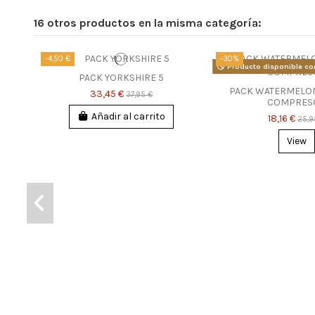
16 otros productos en la misma categoría:
-4,50 €
-30%
Producto disponible co
PACK YORKSHIRE 5
PACK WATERMELON 
33,45 €
37,95 €
COMPRES
Añadir al carrito
18,16 €
25,9
View