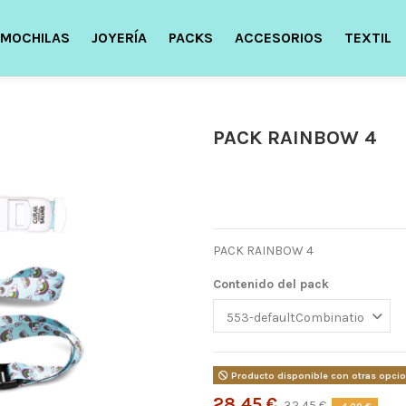
MOCHILAS
JOYERÍA
PACKS
ACCESORIOS
TEXTIL
PACK RAINBOW 4
PACK RAINBOW 4
Contenido del pack
Producto disponible con otras opci
28,45 €
32,45 €