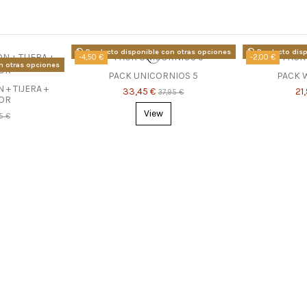
Producto disponible con otras opciones
Producto disp
-4,50 €
-2,00 €
n otras opciones
PACK UNICORNIOS 5
PACK 
+ TIJERA +
33,45 €
21
37,95 €
OR
View
5 €