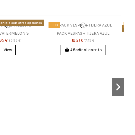
onible con otras opciones
-30%
-2,50
Prod
WATERMELON 3
PACK VESPAS + TIJERA AZUL
PAC
,95 €
12,21 €
23,95 €
17,45 €
T
View
Añadir al carrito