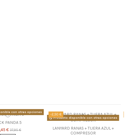
onible con otras opciones
-2,50 €
-1,00 
Producto disponible con otras opciones
CK PANDA 5
LANYARD RANAS + TIJERA AZUL +
PA
,45 €
37,95 €
COMPRESOR