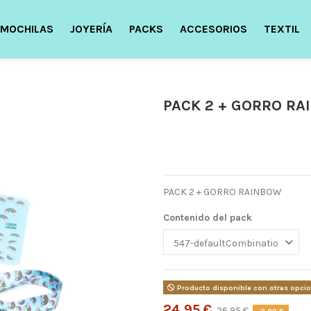
MOCHILAS
JOYERÍA
PACKS
ACCESORIOS
TEXTIL
PACK 2 + GORRO R
PACK 2 + GORRO RAINBOW
Contenido del pack
Producto disponible con otras opci
24,95 €
26,95 €