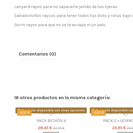
Lanyard rayos para no separarte jamás de tus tijeras.
Salvabolsillos raycos para tener todos tus bolis y rotus bajo 
Gorro rayos para que no se te escape ni un pelo.
Comentarios (0)
16 otros productos en la misma categoría:
Producto disponible con otras opciones
Producto disponible co
-4,00 €
-2,00 €
PACK BICHÓN 4
PACK 2 + GORR
28,45 €
24,95 €
32,45 €
26,