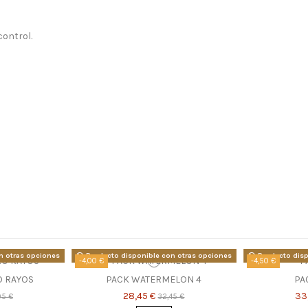
control.
n otras opciones
Producto disponible con otras opciones
Producto disp
-4,00 €
-4,50 €
O RAYOS
PACK WATERMELON 4
PA
28,45 €
33
95 €
32,45 €