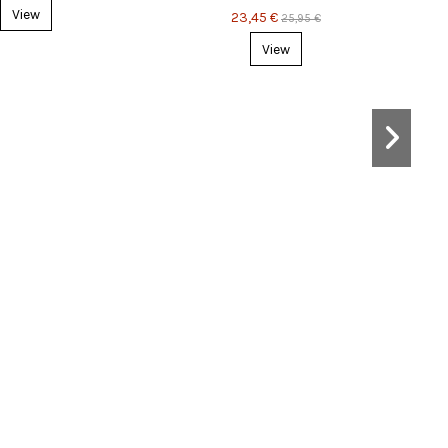
View
23,45 €
25,95 €
View