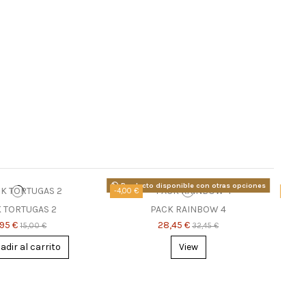
Producto disponible con otras opciones
-4,00 €
-1,00 
 TORTUGAS 2
PACK RAINBOW 4
PA
,95 €
28,45 €
15,00 €
32,45 €
adir al carrito
View