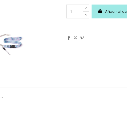
Añadir al ca
l…