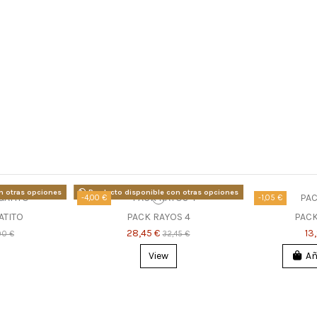
n otras opciones
Producto disponible con otras opciones
-4,00 €
-1,05 €
ATITO
PACK RAYOS 4
PACK
28,45 €
13
90 €
32,45 €
View
Añ