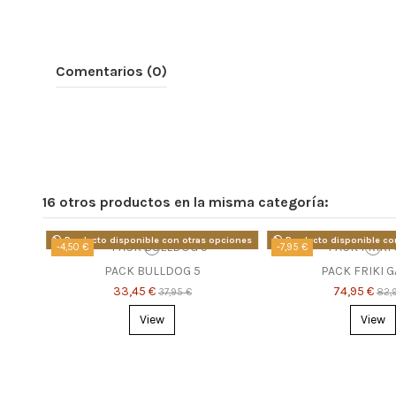
Comentarios (0)
16 otros productos en la misma categoría:
Producto disponible con otras opciones
Producto disponible co
-4,50 €
-7,95 €
PACK BULLDOG 5
PACK FRIKI G
33,45 €
74,95 €
37,95 €
82,
View
View