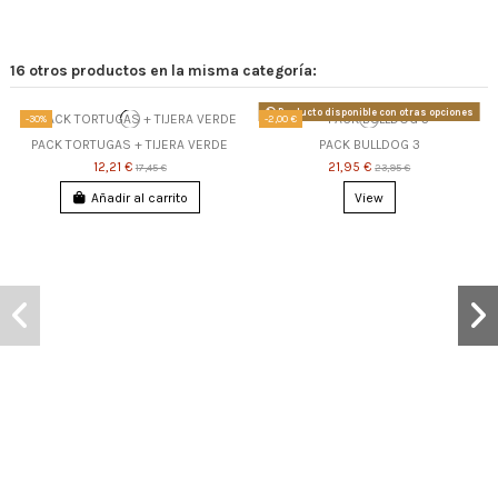
16 otros productos en la misma categoría:
Producto disponible con otras opciones
-30%
-2,00 €
PACK TORTUGAS + TIJERA VERDE
PACK BULLDOG 3
12,21 €
21,95 €
17,45 €
23,95 €
Añadir al carrito
View