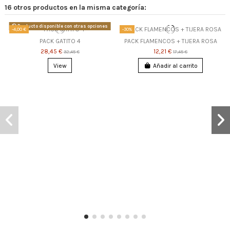
16 otros productos en la misma categoría:
Producto disponible con otras opciones
-4,00 €
-30%
PACK GATITO 4
PACK FLAMENCOS + TIJERA ROSA
28,45 €
12,21 €
32,45 €
17,45 €
View
Añadir al carrito