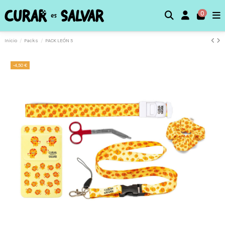
0
Inicio
Packs
PACK LEÓN 5
-4,50 €