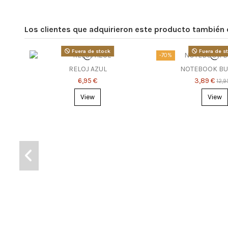
Los clientes que adquirieron este producto también
Fuera de stock
Fuera de s
-70%
RELOJ AZUL
NOTEBOOK BU
6,95 €
3,89 €
12,9
View
View