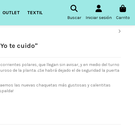
OUTLET
TEXTIL
Buscar
Iniciar sesión
Carrito
Yo te cuido"
orrientes polares, que llegan sin avisar, y en medio del turno
uroso de la planta. ¿Se habrá dejado el de seguridad la puerta
traemos las nuevas chaquetas más gustosas y calentitas
spalda!