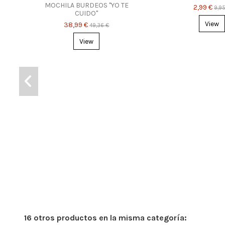
MOCHILA BURDEOS "YO TE
2,99 €
9,9
CUIDO"
View
38,99 €
49,36 €
View
16 otros productos en la misma categoría: