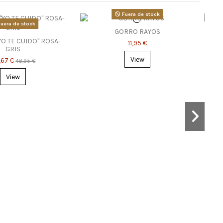
Fuera de stock
uera de stock
GORRO RAYOS
YO TE CUIDO" ROSA-
11,95 €
GRIS
View
,67 €
48,95 €
View