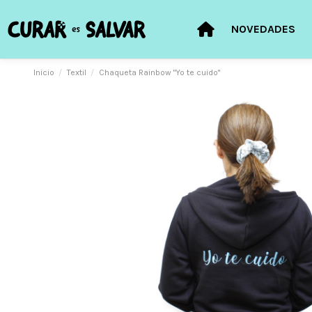
NOVEDADES
Inicio
Textil
Chaqueta Rainbow "Yo te cuido"