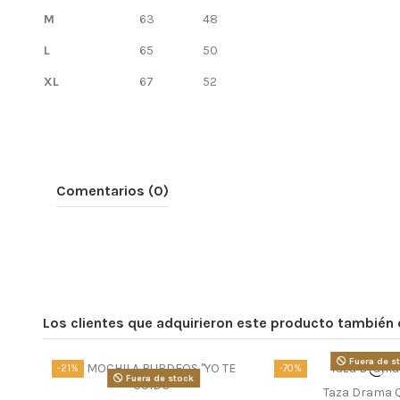
M
63
48
L
65
50
XL
67
52
Comentarios (0)
Los clientes que adquirieron este producto también
Fuera de s
-21%
-70%
Fuera de stock
Taza Drama 