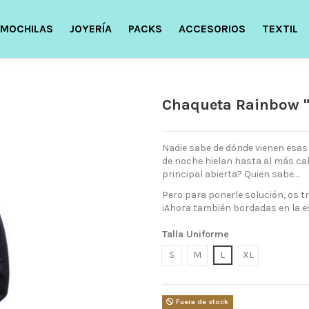
MOCHILAS
JOYERÍA
PACKS
ACCESORIOS
TEXTIL
Chaqueta Rainbow "
Nadie sabe de dónde vienen esas c
de noche hielan hasta al más cal
principal abierta? Quien sabe…
Pero para ponerle solución, os 
¡Ahora también bordadas en la e
Talla Uniforme
S
M
L
XL
Fuera de stock