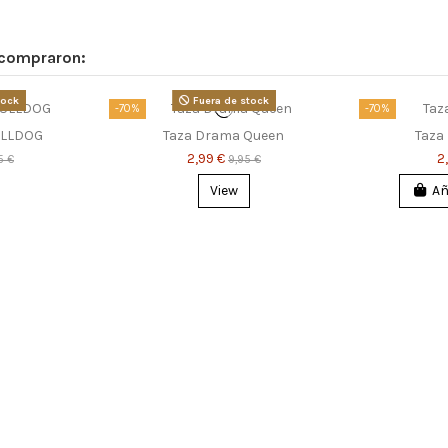
 compraron:
tock
Fuera de stock
-70%
-70%
LLDOG
Taza Drama Queen
Taza
2,99 €
2
5 €
9,95 €
View
Añ