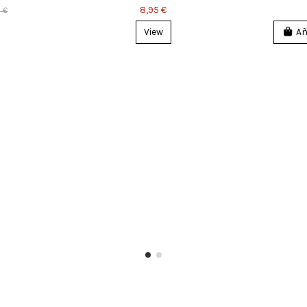
8,95 €
5 €
View
Añ