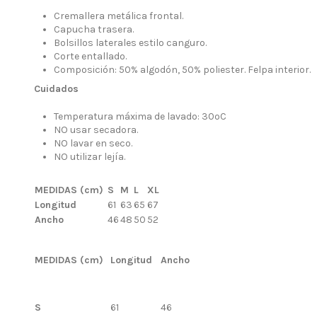
Cremallera metálica frontal.
Capucha trasera.
Bolsillos laterales estilo canguro.
Corte entallado.
Composición: 50% algodón, 50% poliester. Felpa interior.
Cuidados
Temperatura máxima de lavado: 30ºC
NO usar secadora.
NO lavar en seco.
NO utilizar lejía.
MEDIDAS (cm)
S
M
L
XL
Longitud
61
63
65
67
Ancho
46
48
50
52
MEDIDAS (cm)
Longitud
Ancho
S
61
46