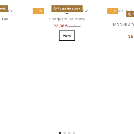
tock
Fuera de stock
-20%
-21%
F
EÑAS
Chaqueta Rainbow
MOCHILA "
23,96 €
29,95 €
View
38