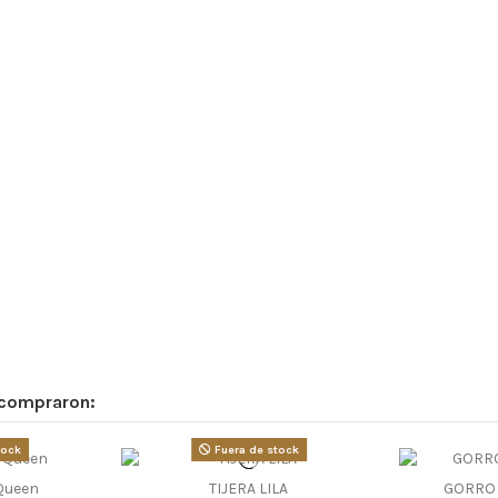
 compraron:
tock
Fuera de stock
Queen
TIJERA LILA
GORRO