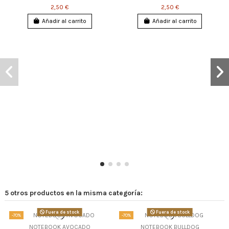
2,50 €
2,50 €
Añadir al carrito
Añadir al carrito
5 otros productos en la misma categoría:
Fuera de stock
Fuera de stock
-70%
-70%
NOTEBOOK AVOCADO
NOTEBOOK BULLDOG