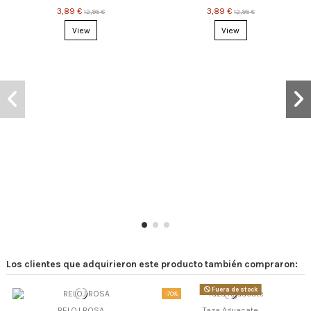
3,89 €
3,89 €
12,95 €
12,95 €
View
View
Los clientes que adquirieron este producto también compraron:
Fuera de stock
-70%
RELOJ ROSA
Taza Aguacate