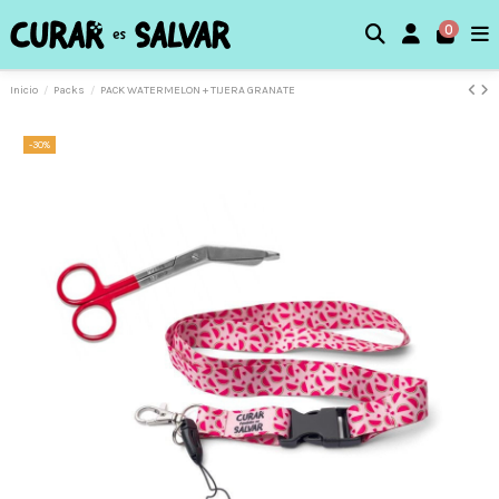
0
Inicio
Packs
PACK WATERMELON + TIJERA GRANATE
-30%