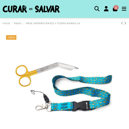
0
Inicio
Packs
PACK LANYARD RAYOS + TIJERA AMARILLA
-1,00 €