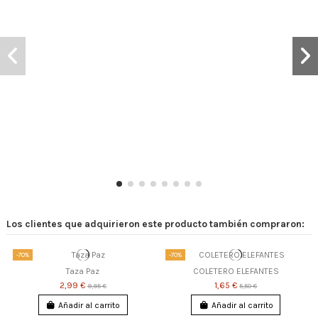
Los clientes que adquirieron este producto también compraron:
-70%
-70%
Taza Paz
COLETERO ELEFANTES
2,99 €
1,65 €
9,95 €
5,50 €
Añadir al carrito
Añadir al carrito