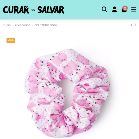
0
Inicio
Accesorios
COLETERO PIGGY
-70%