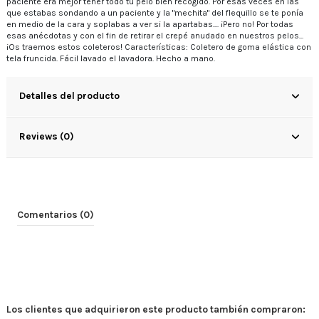
paciente era mejor tener todo tu pelo bien recogido. Por esas veces en las
que estabas sondando a un paciente y la "mechita" del flequillo se te ponía
en medio de la cara y soplabas a ver si la apartabas.... ¡Pero no! Por todas
esas anécdotas y con el fin de retirar el crepé anudado en nuestros pelos...
¡Os traemos estos coleteros! Características: Coletero de goma elástica con
tela fruncida. Fácil lavado el lavadora. Hecho a mano.
Detalles del producto
Reviews (0)
Comentarios (0)
Los clientes que adquirieron este producto también compraron: