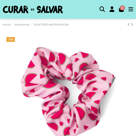
0
Inicio
Accesorios
COLETERO WATERMELON
-70%