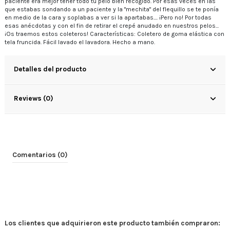
paciente era mejor tener todo tu pelo bien recogido. Por esas veces en las
que estabas sondando a un paciente y la "mechita" del flequillo se te ponía
en medio de la cara y soplabas a ver si la apartabas.... ¡Pero no! Por todas
esas anécdotas y con el fin de retirar el crepé anudado en nuestros pelos...
¡Os traemos estos coleteros! Características: Coletero de goma elástica con
tela fruncida. Fácil lavado el lavadora. Hecho a mano.
Detalles del producto
Reviews (0)
Comentarios (0)
Los clientes que adquirieron este producto también compraron: