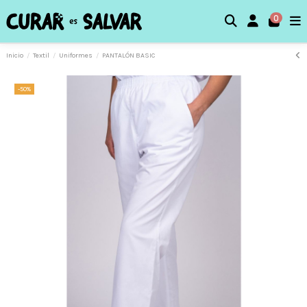
0
Inicio
Textil
Uniformes
PANTALÓN BASIC
-50%