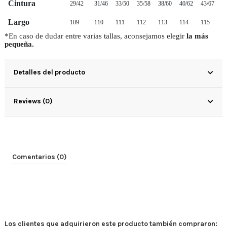
Cintura
29/42
31/46
33/50
35/58
38/60
40/62
43/67
Largo
109
110
111
112
113
114
115
*En caso de dudar entre varias tallas, aconsejamos elegir
la más
pequeña.
Detalles del producto
Reviews (0)
Comentarios (0)
Los clientes que adquirieron este producto también compraron: