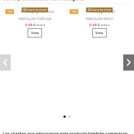
Fuera de stock
Fuera de stock
-50%
-50%
PANTALON TORTUGA
PANTALÓN PIGGY
9,48 €
9,48 €
18,95 €
18,95 €
View
View
Los clientes que adquirieron este producto también compraron: