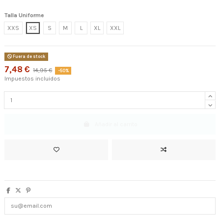
Talla Uniforme
XXS
XS
S
M
L
XL
XXL
Fuera de stock
7,48 €
14,95 €
-50%
Impuestos incluidos
Añadir al carrito