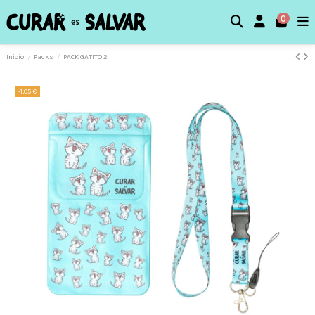
0
Inicio
Packs
PACK GATITO 2
-1,05 €